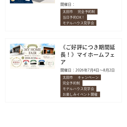
抜け』の家 in太田市
開催日：
藪塚町
太田市
完全予約制
当日予約OK！
モデルハウス見学会
《ご好評につき期間延
長！》マイホームフェ
ア
開催日：2026年7月4日～8月2日
太田市
キャンペーン
完全予約制
モデルハウス見学会
お楽しみイベント開催