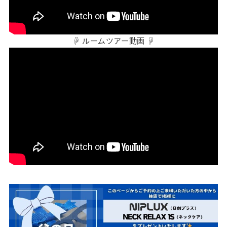
☟ ルームツアー動画 ☟