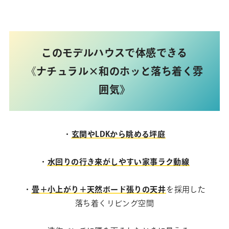
この
モデルハウスで体感できる
《
ナチュラル×和のホッと落ち着く雰
囲気》
・
玄関やLDKから眺める坪庭
・
水回りの行き来がしやすい家事ラク動線
・
畳＋小上がり＋天然ボード張りの天井
を採用した
落ち着くリビング空間