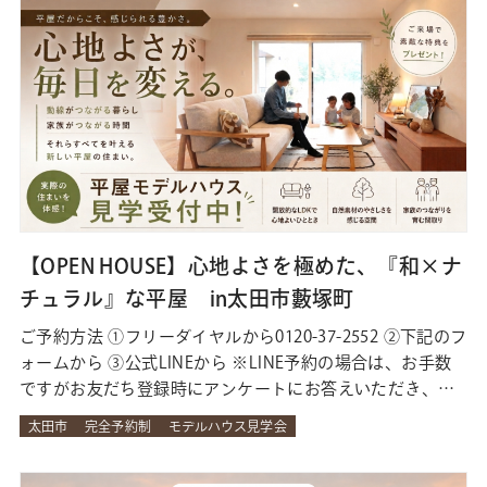
【…
【OPEN HOUSE】心地よさを極めた、『和×ナ
チュラル』な平屋 in太田市藪塚町
ご予約方法 ①フリーダイヤルから0120-37-2552 ②下記のフ
ォームから ③公式LINEから ※LINE予約の場合は、お手数
ですがお友だち登録時にアンケートにお答えいただき、下
部メニューの『予約』→『LINEで予約する』 からご予約
太田市
完全予約制
モデルハウス見学会
ください。 来場予約＋LINE登録でお得な特典！ 【イベント
限定】ご予約の上、ご来場いただいた方に5,000円分の