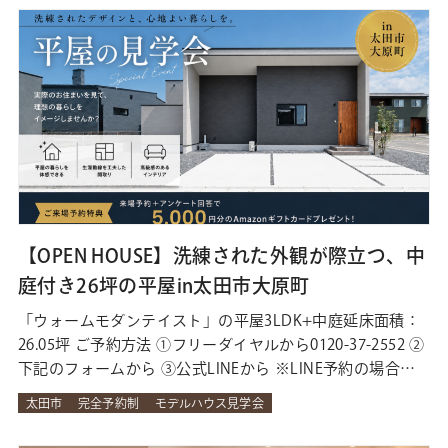
ペース●組子格子の美しい玄関●間接照明と小上がりベッ
ドを採用した ホテルライク…
【OPEN HOUSE】洗練された外観が際立つ、中
庭付き26坪の平屋in太田市大原町
「ウォームモダンテイスト」の平屋3LDK+中庭延床面積：
26.05坪 ご予約方法 ①フリーダイヤルから0120-37-2552 ②
下記のフォームから ③公式LINEから ※LINE予約の場合
は、お手数ですがお友だち登録時にアンケートにお答えい
太田市
完全予約制
モデルハウス見学会
ただき、下部メニューの『予約』→『LINEで予約する』
からご予約ください。 来場予約＋LINE登録でお得な特典！