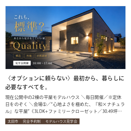
隠れ家』風…
〈オプションに頼らない〉最初から、暮らしに
必要なすべてを。
現在公開中の2棟の平屋モデルハウス ＼毎日開催／※定休
日をのぞく ＼会場➀／“心地よさを極めた、『和×ナチュラ
ル』な平屋”《3LDK+ファミリークローゼット／30.49坪》
★ココもあわせてチェック！ ●直線的でシンプルなデザイ
太田市
完全予約制
モデルハウス見学会
ンの外観●光が差し込む明るいリビング●3帖のおこもりス