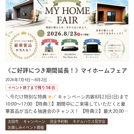
将来的には平屋のような安心で快適な…
《ご好評につき期間延長！》マイホームフェア
2026年7月4日～8月2日
14
イベント終了まで
残り
日
＼今だけ特別な特典
／ キャンペーン内容8月23日(日)まで
10:00～17:00 【特典①】期間中にご来場していただくと豪
華賞品が当たる抽選会のチャンス！ 【特典②】最大20,000
円分のAmazonギフトカード 来場されたお子様限定でプレ
太田市
キャンペーン
完全予約制
モデルハウス見学会
ゼントもご用意しております♪ 2棟の平屋モデルハウスを
お楽しみイベント開催
ご紹介 ＼会場①／上質な木目が暮らしに調和する『大人の