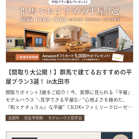
Amaz…
【間取り大公開！】群馬で建てるおすすめの平
屋プラン3選！ in太田市
間取りポイント3選をご紹介！今、実際に見られる「平屋」
モデルハウス ＼見学できる平屋➀／“心地よさを極めた、
『和×ナチュラル』な平屋”《3LDK+ファミリークローゼッ
ト／30.49坪》 ★ココもあわせてチェック！ ●直線的でシ
太田市
完全予約制
モデルハウス見学会
ンプルなデザインの外観●光が差し込む明るいリビング●3
帖のおこもりスペース●組子格子の美しい玄関●間接照明
と小上がりベッドを採用した …