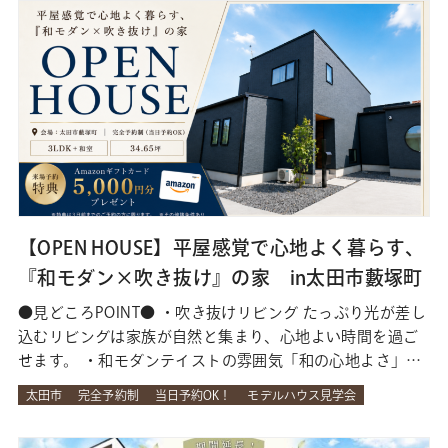
【OPEN HOUSE】平屋感覚で心地よく暮らす、
『和モダン×吹き抜け』の家 in太田市藪塚町
●見どころPOINT● ・吹き抜けリビング たっぷり光が差し
込むリビングは家族が自然と集まり、心地よい時間を過ご
せます。 ・和モダンテイストの雰囲気「和の心地よさ」と
「モダンの洗練」を調和させたデザインが空間に上質な落
太田市
完全予約制
当日予約OK！
モデルハウス見学会
ち着きをもたらします。 ・平屋のように暮らせる間取り寝
室を1階に設けることで、日々の生活がワンフロアで完結。