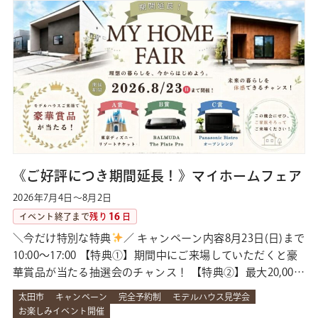
《ご好評につき期間延長！》マイホームフェア
2026年7月4日～8月2日
16
イベント終了まで
残り
日
＼今だけ特別な特典
／ キャンペーン内容8月23日(日)まで
10:00～17:00 【特典①】期間中にご来場していただくと豪
華賞品が当たる抽選会のチャンス！ 【特典②】最大20,000
円分のAmazonギフトカード 来場されたお子様限定でプレ
太田市
キャンペーン
完全予約制
モデルハウス見学会
ゼントもご用意しております♪ 2棟の平屋モデルハウスを
お楽しみイベント開催