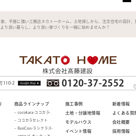
の家、平屋に強い工務店タカトーホーム。土地探しから、注文住宅の設計、
。より良い暮らし、より良い家づくりを一緒に始めませんか？
0120-37-2552
110-2
Google Map
（
り
商品ラインナップ
施工事例
新着情報
– cocokara-ココカラ-
土地・分譲地情報
よくある質
– ココカラセレクト
モデルハウス
会社概要
– RasiCras-ラシクラス-
イベント情報
採用情報