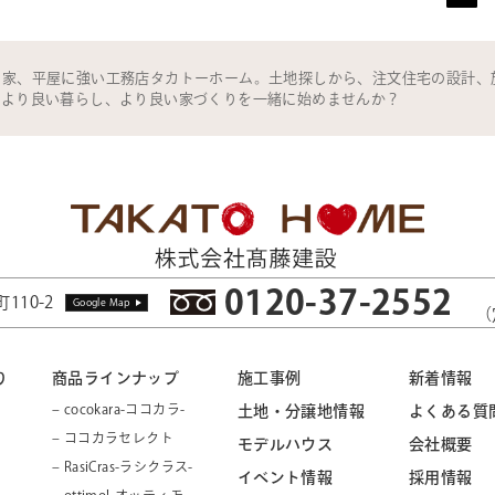
の家、平屋に強い工務店タカトーホーム。土地探しから、注文住宅の設計、
。より良い暮らし、より良い家づくりを一緒に始めませんか？
0120-37-2552
110-2
Google Map
（
り
商品ラインナップ
施工事例
新着情報
– cocokara-ココカラ-
土地・分譲地情報
よくある質
– ココカラセレクト
モデルハウス
会社概要
– RasiCras-ラシクラス-
イベント情報
採用情報