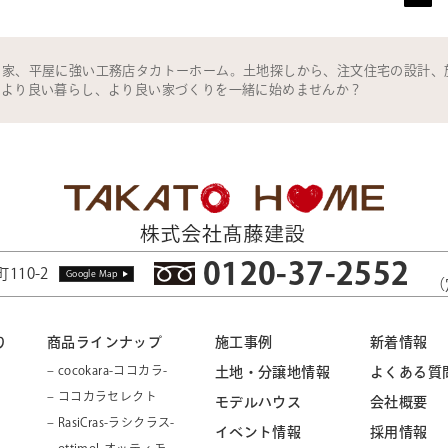
の家、平屋に強い工務店タカトーホーム。土地探しから、注文住宅の設計、
。より良い暮らし、より良い家づくりを一緒に始めませんか？
0120-37-2552
110-2
Google Map
（
り
商品ラインナップ
施工事例
新着情報
– cocokara-ココカラ-
土地・分譲地情報
よくある質
– ココカラセレクト
モデルハウス
会社概要
– RasiCras-ラシクラス-
イベント情報
採用情報