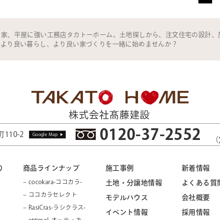
の家、平屋に強い工務店タカトーホーム。土地探しから、注文住宅の設計、
。より良い暮らし、より良い家づくりを一緒に始めませんか？
0120-37-2552
110-2
Google Map
（
り
商品ラインナップ
施工事例
新着情報
– cocokara-ココカラ-
土地・分譲地情報
よくある質
– ココカラセレクト
モデルハウス
会社概要
– RasiCras-ラシクラス-
イベント情報
採用情報