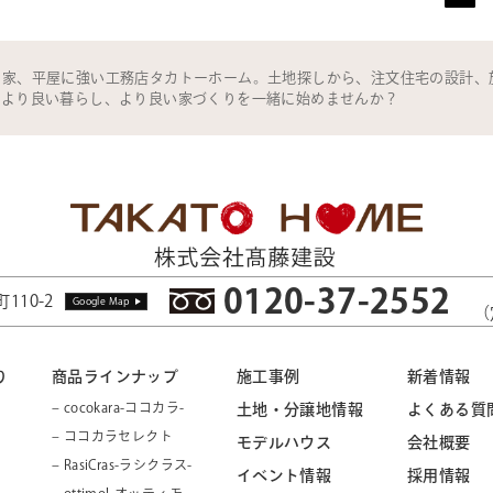
の家、平屋に強い工務店タカトーホーム。土地探しから、注文住宅の設計、
。より良い暮らし、より良い家づくりを一緒に始めませんか？
0120-37-2552
110-2
Google Map
（
り
商品ラインナップ
施工事例
新着情報
– cocokara-ココカラ-
土地・分譲地情報
よくある質
– ココカラセレクト
モデルハウス
会社概要
– RasiCras-ラシクラス-
イベント情報
採用情報