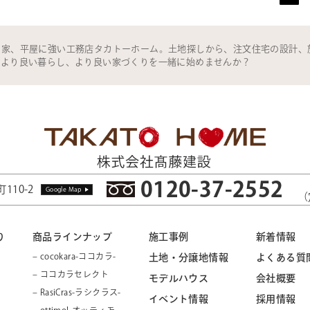
の家、平屋に強い工務店タカトーホーム。土地探しから、注文住宅の設計、
。より良い暮らし、より良い家づくりを一緒に始めませんか？
0120-37-2552
110-2
Google Map
（
り
商品ラインナップ
施工事例
新着情報
– cocokara-ココカラ-
土地・分譲地情報
よくある質
– ココカラセレクト
モデルハウス
会社概要
– RasiCras-ラシクラス-
イベント情報
採用情報