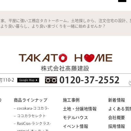
の家、平屋に強い工務店タカトーホーム。土地探しから、注文住宅の設計、
。より良い暮らし、より良い家づくりを一緒に始めませんか？
0120-37-2552
110-2
Google Map
（
り
商品ラインナップ
施工事例
新着情報
– cocokara-ココカラ-
土地・分譲地情報
よくある質
– ココカラセレクト
モデルハウス
会社概要
– RasiCras-ラシクラス-
イベント情報
採用情報