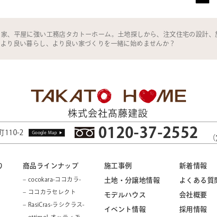
の家、平屋に強い工務店タカトーホーム。土地探しから、注文住宅の設計、
。より良い暮らし、より良い家づくりを一緒に始めませんか？
0120-37-2552
110-2
Google Map
（
り
商品ラインナップ
施工事例
新着情報
– cocokara-ココカラ-
土地・分譲地情報
よくある質
– ココカラセレクト
モデルハウス
会社概要
– RasiCras-ラシクラス-
イベント情報
採用情報