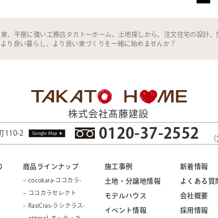
の家、平屋に強い工務店タカトーホーム。土地探しから、注文住宅の設計、
。より良い暮らし、より良い家づくりを一緒に始めませんか？
0120-37-2552
110-2
Google Map
（
り
商品ラインナップ
施工事例
新着情報
– cocokara-ココカラ-
土地・分譲地情報
よくある質
– ココカラセレクト
モデルハウス
会社概要
– RasiCras-ラシクラス-
イベント情報
採用情報