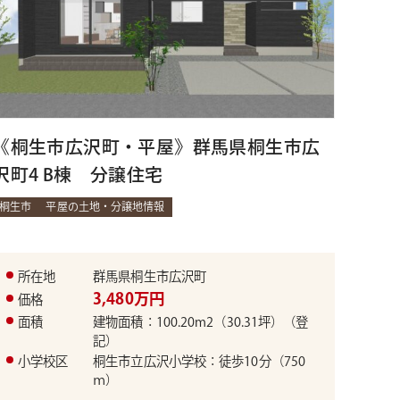
《桐生市広沢町・平屋》群馬県桐生市広
沢町4 B棟 分譲住宅
桐生市
平屋の土地・分譲地情報
所在地
群馬県桐生市広沢町
3,480万円
価格
面積
建物面積：100.20m2（30.31坪）（登
記）
小学校区
桐生市立広沢小学校：徒歩10分（750
ｍ）