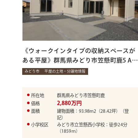
《ウォークインタイプの収納スペースが
ある平屋》群馬県みどり市笠懸町鹿5 A
棟 分譲住宅
みどり市
平屋の土地・分譲地情報
所在地
群馬県みどり市笠懸町鹿
2,880万円
価格
面積
建物面積：93.98m2（28.42坪）（登
記）
小学校区
みどり市立笠懸西小学校：徒歩24分
（1859ｍ）