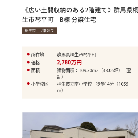
《広い土間収納のある2階建て》群馬県
生市琴平町 B棟 分譲住宅
桐生市
2階建て
所在地
群馬県桐生市琴平町
2,780万円
価格
面積
建物面積：109.30m2（33.05坪）（登
記）
小学校区
桐生市立南小学校：徒歩14分（1055
ｍ）