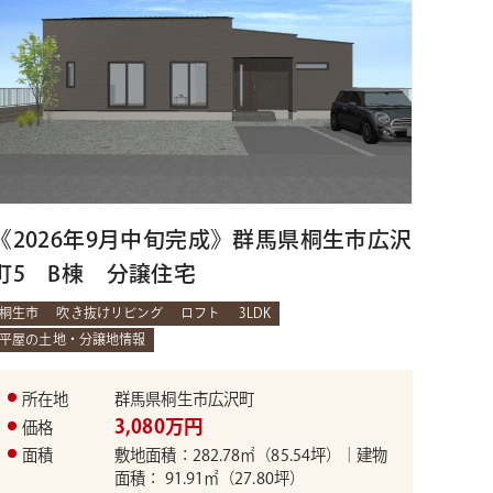
《2026年9月中旬完成》群馬県桐生市広沢
町5 B棟 分譲住宅
桐生市
吹き抜けリビング
ロフト
3LDK
平屋の土地・分譲地情報
所在地
群馬県桐生市広沢町
3,080万円
価格
面積
敷地面積：282.78㎡（85.54坪）｜建物
面積： 91.91㎡（27.80坪）