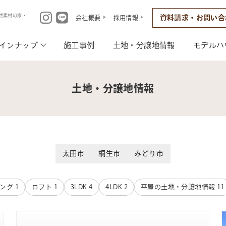
然素材の家・
資料請求・お問い合
会社概要
採用情報
インナップ
施工事例
土地・分譲地情報
モデルハ
土地・分譲地情報
太田市
桐生市
みどり市
ング
1
ロフト
1
3LDK
4
4LDK
2
平屋の土地・分譲地情報
11