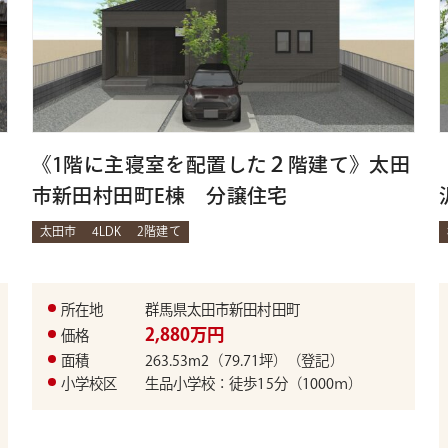
《1階に主寝室を配置した２階建て》太田
市新田村田町E棟 分譲住宅
太田市
4LDK
2階建て
所在地
群馬県太田市新田村田町
2,880万円
価格
面積
263.53m2（79.71坪）（登記）
小学校区
生品小学校：徒歩15分（1000ｍ）