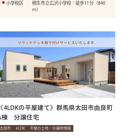
小学校区
桐生市立広沢小学校：徒歩11分（840
ｍ）
《4LDKの平屋建て》群馬県太田市由良町
A棟 分譲住宅
太田市
4LDK
平屋の土地・分譲地情報