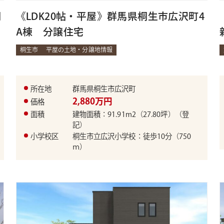
桐
《LDK20帖・平屋》群馬県桐生市広沢町4
A棟 分譲住宅
桐生市
平屋の土地・分譲地情報
所在地
群馬県桐生市広沢町
2,880万円
価格
面積
建物面積：91.91m2（27.80坪）（登
記）
小学校区
桐生市立広沢小学校：徒歩10分（750
ｍ）