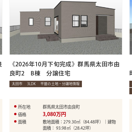
良
《2026年10月下旬完成》群馬県太田市由
良町2 B棟 分譲住宅
太田市
3LDK
平屋の土地・分譲地情報
所在地
群馬県太田市由良町
3,080万円
価格
面積
敷地面積：279.30㎡（84.48坪）｜建物
面積： 93.98㎡（28.42坪）