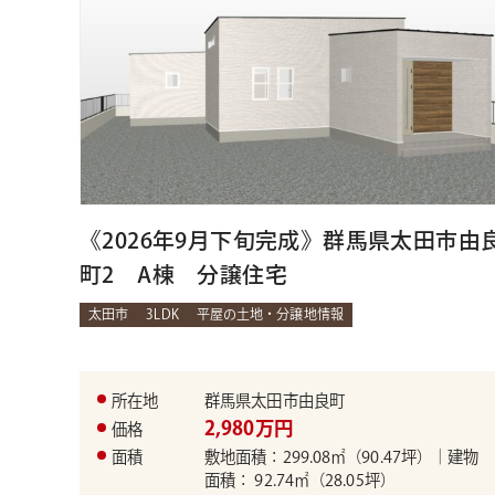
《2026年9月下旬完成》群馬県太田市由
町2 A棟 分譲住宅
太田市
3LDK
平屋の土地・分譲地情報
所在地
群馬県太田市由良町
2,980万円
価格
面積
敷地面積：299.08㎡（90.47坪）｜建物
面積： 92.74㎡（28.05坪）