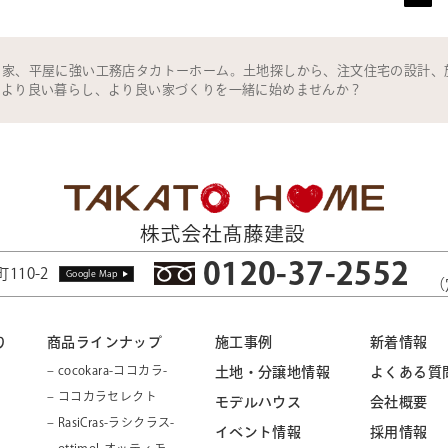
の家、平屋に強い工務店タカトーホーム。土地探しから、注文住宅の設計、
。より良い暮らし、より良い家づくりを一緒に始めませんか？
0120-37-2552
110-2
Google Map
（
り
商品ラインナップ
施工事例
新着情報
– cocokara-ココカラ-
土地・分譲地情報
よくある質
– ココカラセレクト
モデルハウス
会社概要
– RasiCras-ラシクラス-
イベント情報
採用情報