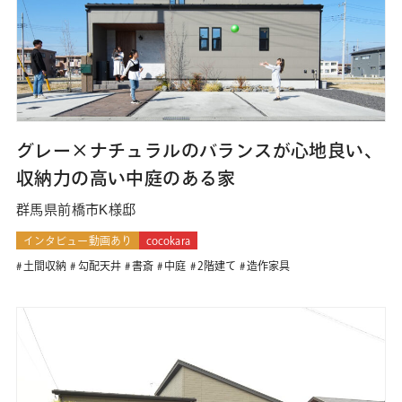
グレー×ナチュラルのバランスが心地良い、
収納力の高い中庭のある家
群馬県前橋市K様邸
インタビュー動画あり
cocokara
土間収納
勾配天井
書斎
中庭
2階建て
造作家具