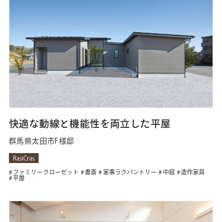
快適な動線と機能性を両立した平屋
群馬県太田市F様邸
RasiCras
ファミリークローゼット
書斎
家事ラクパントリー
中庭
造作家具
平屋