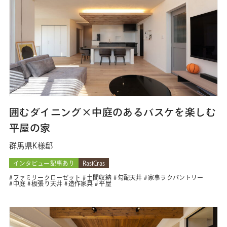
囲むダイニング×中庭のあるバスケを楽しむ
平屋の家
群馬県K様邸
インタビュー記事あり
RasiCras
ファミリークローゼット
土間収納
勾配天井
家事ラクパントリー
中庭
板張り天井
造作家具
平屋