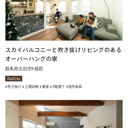
スカイバルコニーと吹き抜けリビングのある
オーバーハングの家
群馬県太田市K様邸
RasiCras
吹き抜け
土間収納
書斎
2階建て
造作家具