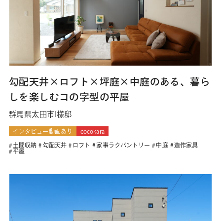
勾配天井×ロフト×坪庭×中庭のある、暮ら
しを楽しむコの字型の平屋
群馬県太田市I様邸
インタビュー動画あり
cocokara
土間収納
勾配天井
ロフト
家事ラクパントリー
中庭
造作家具
平屋