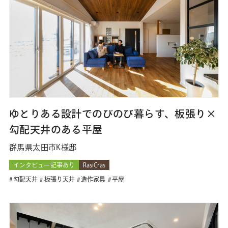
ゆとりある設計でのびのび暮らす、板張り×
勾配天井のある平屋
群馬県太田市K様邸
インタビュー記事あり
RasiCras
勾配天井
板張り天井
造作家具
平屋