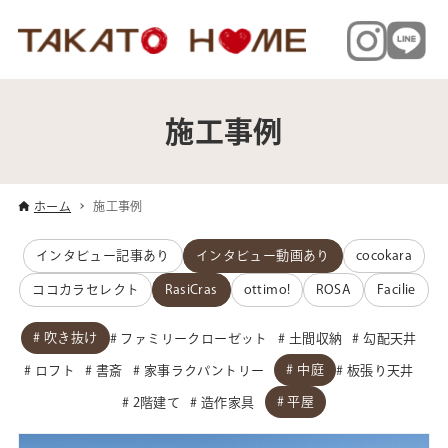
施工事例
ホーム
施工事例
インタビュー記事あり
インタビュー動画あり
cocokara
ココカラセレクト
RasiCras
ottimo!
ROSA
Facilie
吹き抜け
ファミリークローゼット
土間収納
勾配天井
中庭
ロフト
書斎
家事ラクパントリー
板張り天井
平屋
2階建て
造作家具