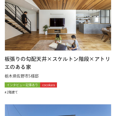
板張りの勾配天井×スケルトン階段×アトリ
エのある家
栃木県佐野市S様邸
インタビュー記事あり
cocokara
2階建て