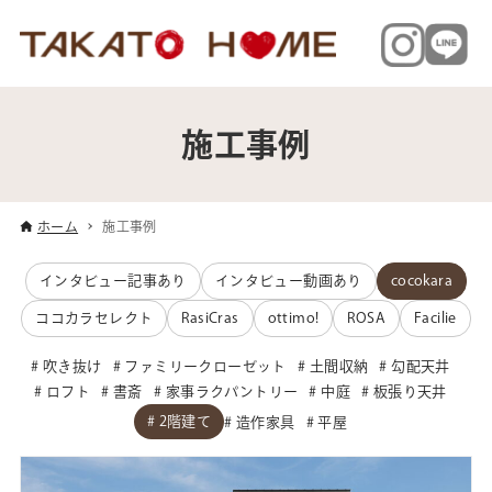
施工事例
ホーム
施工事例
インタビュー記事あり
インタビュー動画あり
cocokara
ココカラセレクト
RasiCras
ottimo!
ROSA
Facilie
吹き抜け
ファミリークローゼット
土間収納
勾配天井
ロフト
書斎
家事ラクパントリー
中庭
板張り天井
2階建て
造作家具
平屋