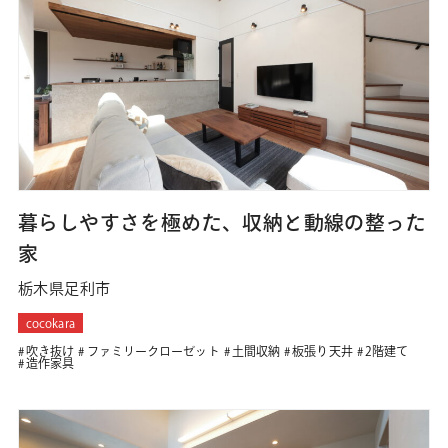
暮らしやすさを極めた、収納と動線の整った
家
栃木県足利市
cocokara
吹き抜け
ファミリークローゼット
土間収納
板張り天井
2階建て
造作家具