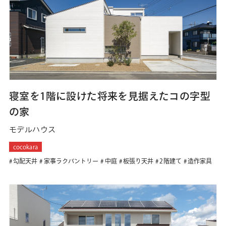
寝室を1階に設けた将来を見据えたコの字型
の家
モデルハウス
cocokara
勾配天井
家事ラクパントリー
中庭
板張り天井
2階建て
造作家具