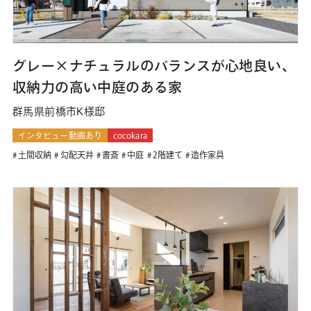
グレー×ナチュラルのバランスが心地良い、
収納力の高い中庭のある家
群馬県前橋市K様邸
インタビュー動画あり
cocokara
土間収納
勾配天井
書斎
中庭
2階建て
造作家具