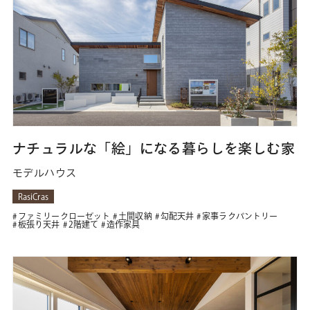
ナチュラルな「絵」になる暮らしを楽しむ家
モデルハウス
RasiCras
ファミリークローゼット
土間収納
勾配天井
家事ラクパントリー
板張り天井
2階建て
造作家具