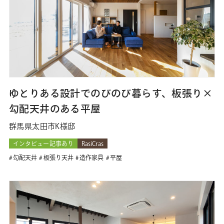
ゆとりある設計でのびのび暮らす、板張り×
勾配天井のある平屋
群馬県太田市K様邸
インタビュー記事あり
RasiCras
勾配天井
板張り天井
造作家具
平屋