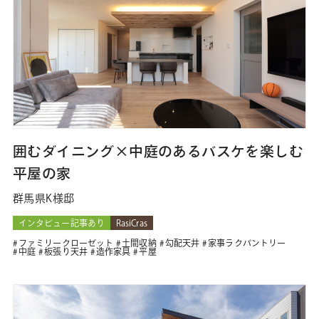
囲むダイニング×中庭のあるバスケを楽しむ
平屋の家
群馬県K様邸
インタビュー記事あり
RasiCras
ファミリークローゼット
土間収納
勾配天井
家事ラクパントリー
中庭
板張り天井
造作家具
平屋