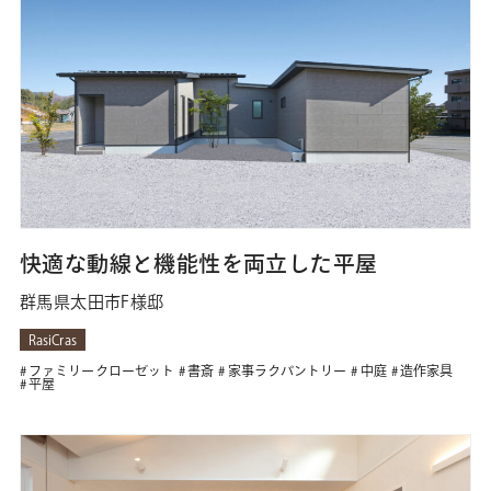
快適な動線と機能性を両立した平屋
群馬県太田市F様邸
RasiCras
ファミリークローゼット
書斎
家事ラクパントリー
中庭
造作家具
平屋