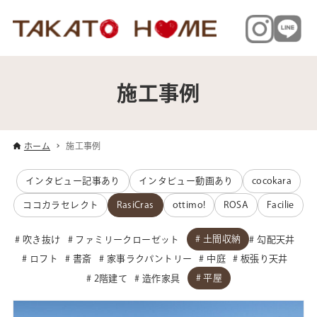
施工事例
ホーム
施工事例
インタビュー記事あり
インタビュー動画あり
cocokara
ココカラセレクト
RasiCras
ottimo!
ROSA
Facilie
土間収納
吹き抜け
ファミリークローゼット
勾配天井
ロフト
書斎
家事ラクパントリー
中庭
板張り天井
平屋
2階建て
造作家具