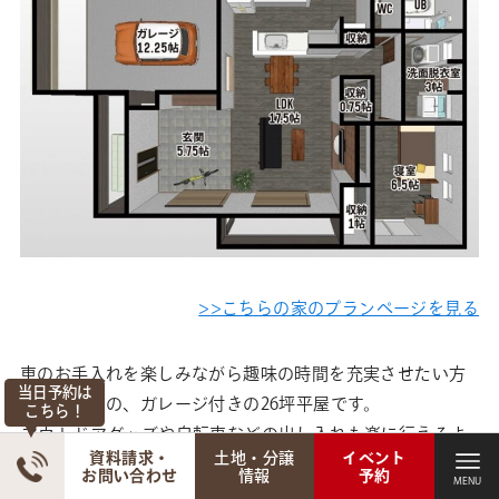
>>こちらの家のプランページを見る
車のお手入れを楽しみながら趣味の時間を充実させたい方
当日予約は
にぴったりの、ガレージ付きの26坪平屋です。
こちら！
アウトドアグッズや自転車などの出し入れも楽に行えるよ
資料請求・
土地・分譲
イベント
う、広めの玄関スペースを確保。
お問い合わせ
情報
予約
MENU
MENU